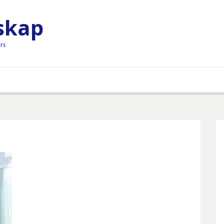
rskap
rs