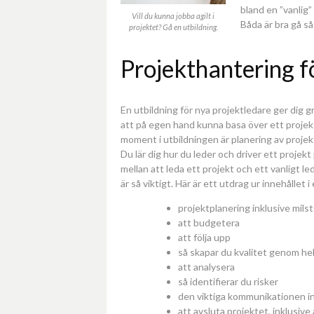
bland en ”vanlig”
Vill du kunna jobba agilt i
Båda är bra gå s
projektet? Gå en utbildning.
Projekthantering f
En utbildning för nya projektledare ger dig
att på egen hand kunna basa över ett projekt. 
moment i utbildningen är planering av projek
Du lär dig hur du leder och driver ett projekt
mellan att leda ett projekt och ett vanligt l
är så viktigt. Här är ett utdrag ur innehållet 
projektplanering inklusive milst
att budgetera
att följa upp
så skapar du kvalitet genom he
att analysera
så identifierar du risker
den viktiga kommunikationen i
att avsluta projektet, inklusiv