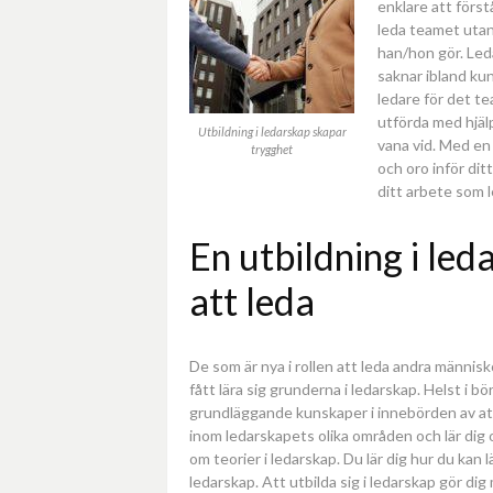
enklare att först
leda teamet utan
han/hon gör. Led
saknar ibland kun
ledare för det tea
utförda med hjälp
Utbildning i ledarskap skapar
vana vid. Med en
trygghet
och oro inför di
ditt arbete som l
En utbildning i le
att leda
De som är nya i rollen att leda andra människ
fått lära sig grunderna i ledarskap. Helst i bö
grundläggande kunskaper i innebörden av att 
inom ledarskapets olika områden och lär dig
om teorier i ledarskap. Du lär dig hur du kan 
ledarskap. Att utbilda sig i ledarskap gör di