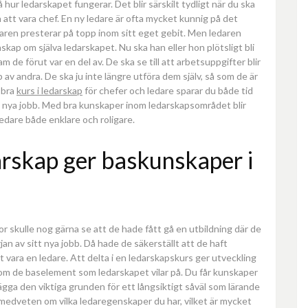
å hur ledarskapet fungerar. Det blir särskilt tydligt när du ska
 att vara chef. En ny ledare är ofta mycket kunnig på det
aren presterar på topp inom sitt eget gebit. Men ledaren
skap om själva ledarskapet. Nu ska han eller hon plötsligt bli
m de förut var en del av. De ska se till att arbetsuppgifter blir
 av andra. De ska ju inte längre utföra dem själv, så som de är
 bra
kurs i ledarskap
för chefer och ledare sparar du både tid
tt nya jobb. Med bra kunskaper inom ledarskapsområdet blir
edare både enklare och roligare.
darskap ger baskunskaper i
or skulle nog gärna se att de hade fått gå en utbildning där de
rjan av sitt nya jobb. Då hade de säkerställt att de haft
vara en ledare. Att delta i en ledarskapskurs ger utveckling
 om de baselement som ledarskapet vilar på. Du får kunskaper
lägga den viktiga grunden för ett långsiktigt såväl som lärande
g medveten om vilka ledaregenskaper du har, vilket är mycket