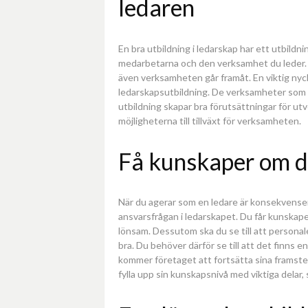
ledaren
En bra utbildning i ledarskap har ett utbildni
medarbetarna och den verksamhet du leder. M
även verksamheten går framåt. En viktig nyckel
ledarskapsutbildning. De verksamheter som g
utbildning skapar bra förutsättningar för utv
möjligheterna till tillväxt för verksamheten.
Få kunskaper om d
När du agerar som en ledare är konsekvensern
ansvarsfrågan i ledarskapet. Du får kunskape
lönsam. Dessutom ska du se till att personale
bra. Du behöver därför se till att det finns e
kommer företaget att fortsätta sina framste
fylla upp sin kunskapsnivå med viktiga delar,