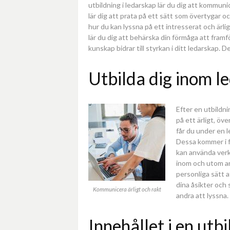
utbildning i ledarskap lär du dig att kommun
lär dig att prata på ett sätt som övertygar 
hur du kan lyssna på ett intresserat och ärli
lär du dig att behärska din förmåga att fram
kunskap bidrar till styrkan i ditt ledarskap.
Utbilda dig inom l
Efter en utbildni
på ett ärligt, öv
får du under en l
Dessa kommer i f
kan använda verk
inom och utom a
personliga sätt a
dina åsikter och 
Kommunicera ärligt och rakt
andra att lyssna.
Innehållet i en utb