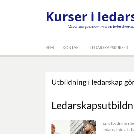
Hoppa
till
Kurser i leda
innehåll
Vässa kompetensen med en ledarskapsku
HEM
KONTAKT
LEDARSKAPSKURSER
Utbildning i ledarskap gör
Ledarskapsutbildni
En utbildning i l
ledare, från att 