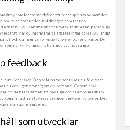
som är ny som ledare innehåller ett brett spektra av områden.
skap om. Avsnittet under utbildningen som tar upp
d annat hur du identifierar och utvecklar din egen, personliga
ledarstil när du informerar på arbetet ingår också. Du lär dig
ion på och du inser varför vissa fungerar och andra inte. Du
inder som gör din kommunikation med teamet sämre.
pp feedback
 kurs i ledarskap. Denna kunskap ser till att du lär dig att
r att du verkligen bryr dig om din personal. Genom olika
per om de bästa sätten att både ge och ta emot feedback.
 du kommer att se att dessa tekniker verkligen fungerar. Det
bbiga situationer i arbetet.
ehåll som utvecklar