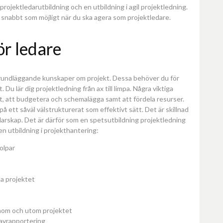
 projektledarutbildning och en utbildning i agil projektledning.
å snabbt som möjligt när du ska agera som projektledare.
ör ledare
 grundläggande kunskaper om projekt. Dessa behöver du för
Du lär dig projektledning från ax till limpa. Några viktiga
t, att budgetera och schemalägga samt att fördela resurser.
 på ett såväl välstrukturerat som effektivt sätt. Det är skillnad
edarskap. Det är därför som en spetsutbildning projektledning
i en utbildning i projekthantering:
olpar
la projektet
nom och utom projektet
e avrapportering