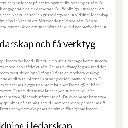
icera som en ledare på ett framgångsrikt och tryggt sätt. Du
och engagerar dina medarbetare. Du får viktiga kunskaper om
gt sätt. När du deltar i en grundläggande utbildning i ledarskap
föra dina åsikter på ett förtroendeingivande sätt. Denna
 Detta kommer även att underlätta när du vill genomföra beslut.
edarskap och få verktyg
ng i ledarskap har du lärt du dig hur du kan våga kommunicera
ertygande och effektivt sätt. För att bli framgångsrik med det
edarskapsutbildning tillgång till flera användbara verktyg.
orm av olika tekniker och strategier för kommunikation. Du
tygen för att bygga upp bra relationer. Detta gäller både
rbetet. Genom dessa nya kunskaper utvecklar du ditt
tt föra fram idéer och informera på. Du övar på att lyfta fram
synpunkter på ett sätt som du som ledare bör göra för att få
 Detta är mycket viktigt att behärska för dig som ledare.
ildning i ledarskap