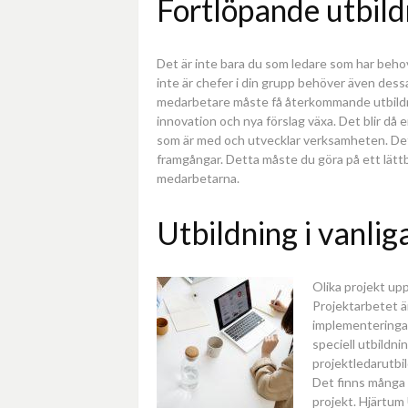
Fortlöpande utbild
Det är inte bara du som ledare som har beho
inte är chefer i din grupp behöver även des
medarbetare måste få återkommande utbildni
innovation och nya förslag växa. Det blir då 
som är med och utvecklar verksamheten. Det 
framgångar. Detta måste du göra på ett lättb
medarbetarna.
Utbildning i vanlig
Olika projekt upp
Projektarbetet är
implementeringar
speciell utbildnin
projektledarutbil
Det finns många o
projekt. Hjärtum 