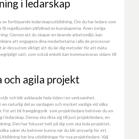
ning i ledarskap
v av fortlöpande ledarskapsutbildning. Om du har ledare som
sa få regelbunden påfyllnad av kunskaperna. Även övriga
ng. Genom att du skapar en lärande arbetsmiljö, kan
enklare att engagera dina medarbetarna i alla de processer
är dessutom viktigt att du lär dig metoder för att mäta
egripligt sätt, som också enkelt kan kommuniceras vidare till
a och agila projekt
står och blir avklarade hela tiden i en verksamhet.
 en naturlig del av vardagen och mycket vanliga vid olika
. För att bli framgångsrik som projektledare behöver du en
g i ledarskap. Denna ska rikta sig till just projektledare, en
dning. Den har fokuset helt på dig som ska leda projektet.
lika saker du behöver kunna när du blir ansvarig för ett
Utbildning har bra utbildningar för nya projektledare. Välj